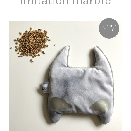
Imitation marbre
OÙ NOUS TROUVER ?
VENDU /
CONTACT
ÉPUISÉ