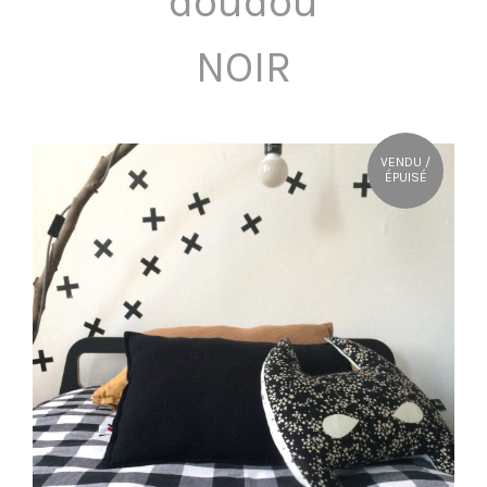
doudou
OÙ NOUS TROUVER ?
NOIR
CONTACT
VENDU /
ÉPUISÉ