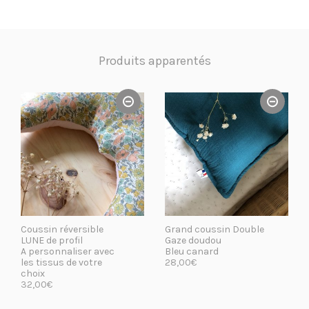
Produits apparentés
Coussin réversible
Grand coussin Double
LUNE de profil
Gaze doudou
A personnaliser avec
Bleu canard
les tissus de votre
28,00
€
choix
32,00
€
LIRE LA SUITE