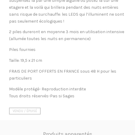
Suspendez là par une simple aiguille ou posez là sur une
etagere et la voilà qui brillera pendant des nuits entières
sans risque de surchauffe: les LEDS qui l’illuminent ne sont
pas seulement écologiques !
2 piles dureront en moyenne 3 mois en utilisation intensive
(allumée toutes les nuits en permanence)
Piles fournies
Taille: 19,5 x 21 cm
FRAIS DE PORT OFFERTS EN FRANCE sous 48 H pour les
particuliers
Modèle protégé- Reproduction interdite
Tous droits réservés-Pas si Sages
VENDU / ÉPUISÉ
Produits apparentés