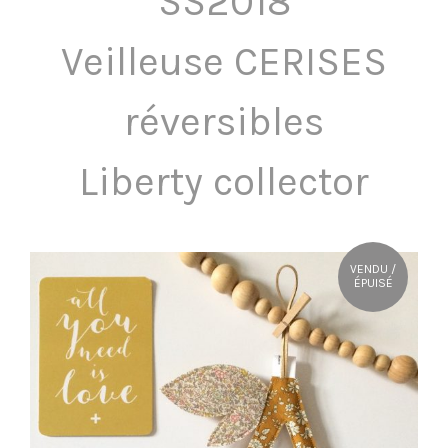
SS2018
OÙ NOUS TROUVER ?
Veilleuse CERISES
CONTACT
réversibles
Liberty collector
VENDU /
ÉPUISÉ