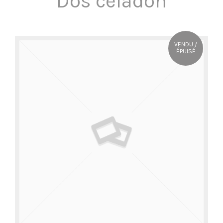
Dos céladon
OÙ NOUS TROUVER ?
VENDU /
CONTACT
ÉPUISÉ