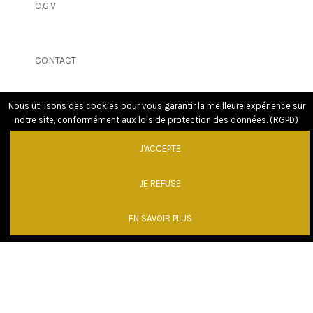
C.G.V
CONTACT
Nous utilisons des cookies pour vous garantir la meilleure expérience sur
notre site, conformément aux lois de protection des données. (RGPD)
J'ACCEPTE
JE REFUSE
EN SAVOIR PLUS
Powered by
GW - Agence Web Bordeaux
|
© MENTIONS LEGALES