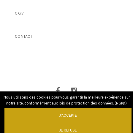
C.G.V
CONTACT
Nous utilisons des cookies pour vous garantir la meilleure expérience sur
notre site, conformément aux lois de protection des données. (RGPD)
J'ACCEPTE
Powered by
GW - Agence Web Bordeaux
|
© MENTIONS LEGALES
JE REFUSE