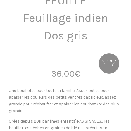
FEUILLE
OÙ NOUS TROUVER ?
Feuillage indien
CONTACT
Dos gris
VENDU /
ÉPUISÉ
36,00
€
Une bouillotte pour toute la famille! Assez petite pour
apaiser les douleurs des petits ventres capricieux, assez
grande pour réchauffer et apaiser les courbature des plus
grands!
Crées depuis 2011 par {mes enfants}PAS SI SAGES… les
bouillottes sèches en graines de blé BIO précuit sont