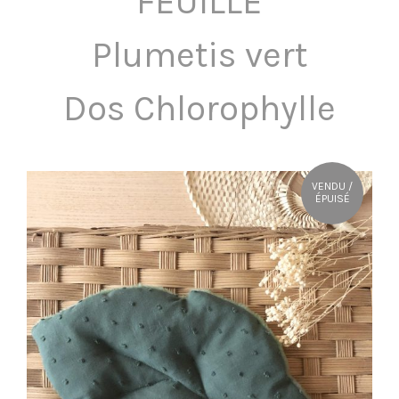
FEUILLE
OÙ NOUS TROUVER ?
Plumetis vert
CONTACT
Dos Chlorophylle
VENDU /
ÉPUISÉ