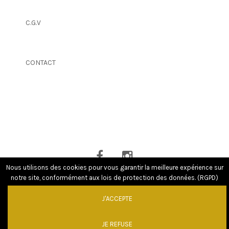
C.G.V
CONTACT
Nous utilisons des cookies pour vous garantir la meilleure expérience sur
notre site, conformément aux lois de protection des données. (RGPD)
J'ACCEPTE
Powered by
GW - Agence Web Bordeaux
|
© MENTIONS LEGALES
JE REFUSE