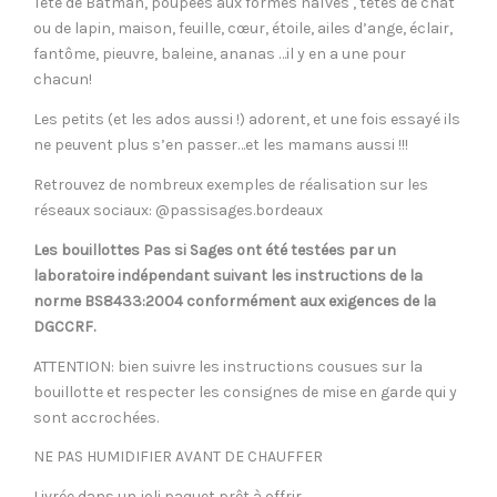
Tête de Batman, poupées aux formes naïves , têtes de chat
ou de lapin, maison, feuille, cœur, étoile, ailes d’ange, éclair,
fantôme, pieuvre, baleine, ananas …il y en a une pour
chacun!
Les petits (et les ados aussi !) adorent, et une fois essayé ils
ne peuvent plus s’en passer…et les mamans aussi !!!
Retrouvez de nombreux exemples de réalisation sur les
réseaux sociaux: @passisages.bordeaux
Les bouillottes Pas si Sages ont été testées par un
laboratoire indépendant suivant les instructions de la
norme BS8433:2004 conformément aux exigences de la
DGCCRF.
ATTENTION: bien suivre les instructions cousues sur la
bouillotte et respecter les consignes de mise en garde qui y
sont accrochées.
NE PAS HUMIDIFIER AVANT DE CHAUFFER
Livrée dans un joli paquet prêt à offrir