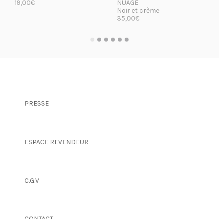
19,00
€
NUAGE
Noir et crème
35,00
€
LIRE LA SUITE
LIRE LA SUITE
PRESSE
ESPACE REVENDEUR
C.G.V
CONTACT