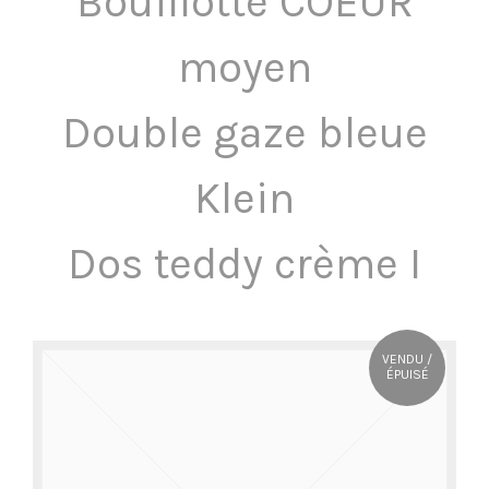
Bouillotte COEUR
OÙ NOUS TROUVER ?
moyen
CONTACT
Double gaze bleue
Klein
Dos teddy crème I
VENDU /
ÉPUISÉ